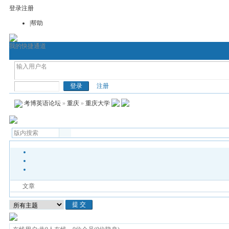
登录
注册
|帮助
我的快捷通道
首页
考博论坛
考博网
通用考博英语
医
考博英语
注册
考博英语论坛
»
重庆
»
重庆大学
文章