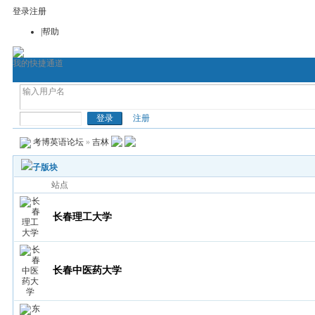
登录
注册
|帮助
我的快捷通道
首页
考博论坛
考博网
通用考博英语
医
考博英语
注册
考博英语论坛
»
吉林
子版块
站点
长春理工大学
长春中医药大学