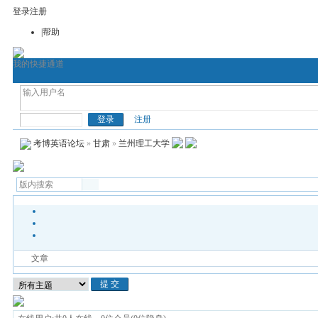
登录
注册
|帮助
我的快捷通道
首页
考博论坛
考博网
通用考博英语
医
考博英语
注册
考博英语论坛
»
甘肃
»
兰州理工大学
文章