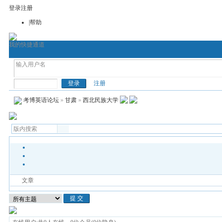
登录
注册
|帮助
我的快捷通道
首页
考博论坛
考博网
通用考博英语
医
考博英语
注册
考博英语论坛
»
甘肃
»
西北民族大学
文章